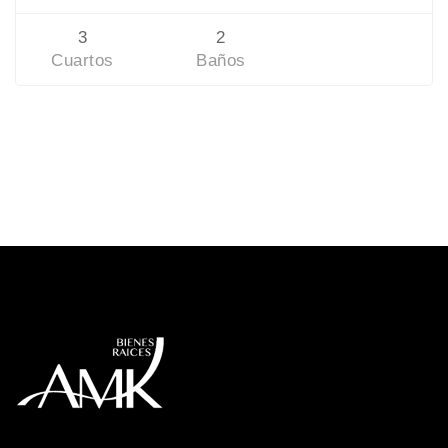
3
2
Cuartos
Baños