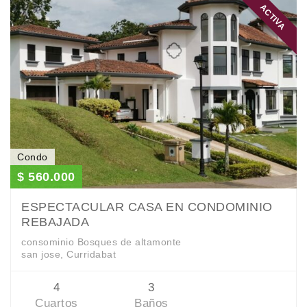
ACTIVA
Condo
$ 560.000
ESPECTACULAR CASA EN CONDOMINIO
REBAJADA
consominio Bosques de altamonte
san jose, Curridabat
4
3
Cuartos
Baños