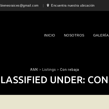
bienesraices@gmail.com
Encuentra nuestra ubicación
Skip
to
content
INICIO
NOSOTROS
GALERÍA
AMK
>
Listings
>
Con rebaja
LASSIFIED UNDER:
CON