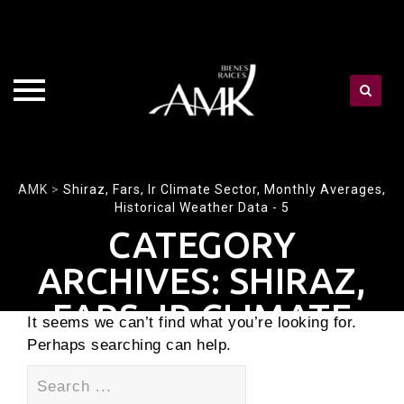
Skip
AMK
>
Shiraz, Fars, Ir Climate Sector, Monthly Averages,
Historical Weather Data - 5
to
CATEGORY
content
ARCHIVES:
SHIRAZ,
FARS, IR CLIMATE
It seems we can’t find what you’re looking for.
SECTOR, MONTHLY
Perhaps searching can help.
Search
AVERAGES,
for: