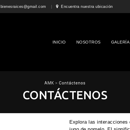
bienesraices@gmail.com
Encuentra nuestra ubicación
Skip
to
content
INICIO
NOSOTROS
GALERÍA
AMK
>
Contáctenos
CONTÁCTENOS
Explora las interacciones
jugo de pomelo. El signifi