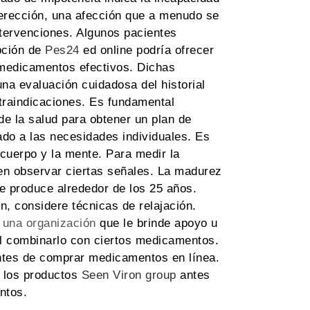
erección, una afección que a menudo se
ntervenciones. Algunos pacientes
pción de
Pes24
ed online podría ofrecer
medicamentos efectivos. Dichas
na evaluación cuidadosa del historial
traindicaciones. Es fundamental
de la salud para obtener un plan de
ado a las necesidades individuales. Es
cuerpo y la mente. Para medir la
den observar ciertas señales. La madurez
e produce alrededor de los 25 años.
ón, considere técnicas de relajación.
 una organización
que le brinde apoyo u
al combinarlo con ciertos medicamentos.
ntes de comprar medicamentos en línea.
 los productos
Seen Viron group
antes
ntos.