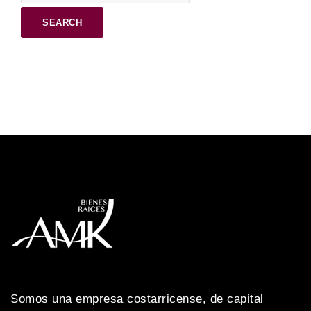
Somos una empresa costarricense, de capital