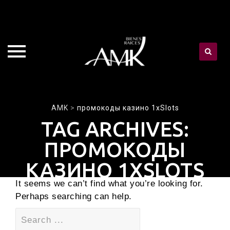
Skip
AMK
>
промокоды казино 1xSlots
to
TAG ARCHIVES:
content
ПРОМОКОДЫ
КАЗИНО 1XSLOTS
It seems we can’t find what you’re looking for.
Perhaps searching can help.
Search
for: