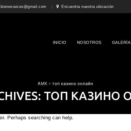
bienesraices@gmail.com
Encuentra nuestra ubicación
Skip
to
content
INICIO
NOSOTROS
GALERÍA
AMK
>
топ казино онлайн
CHIVES:
ТОП КАЗИНО 
for. Perhaps searching can help.