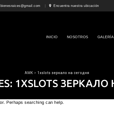
bienesraices@gmail.com
Encuentra nuestra ubicación
Skip
to
content
INICIO
NOSOTROS
GALERÍA
AMK
>
1xslots зеркало на сегодня
ES:
1XSLOTS ЗЕРКАЛО 
for. Perhaps searching can help.