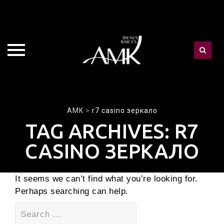
Skip
AMK
>
r7 casino зеркало
to
TAG ARCHIVES:
R7
content
CASINO ЗЕРКАЛО
It seems we can’t find what you’re looking for.
Perhaps searching can help.
Search
for: